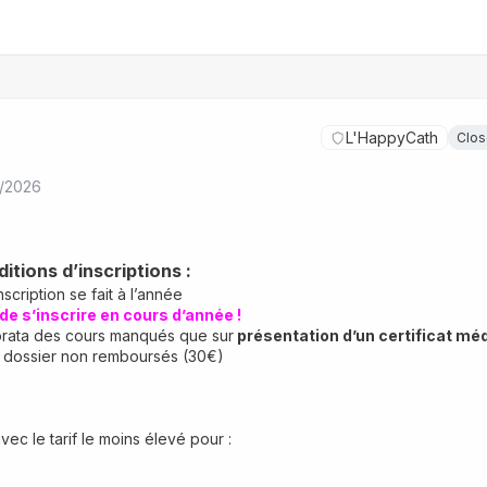
L'HappyCath
Clo
1/2026
itions d’inscriptions :
inscription se fait à l’année
 de s’inscrire en cours d’année !
rorata des cours manqués que sur
 présentation d’un certificat mé
e dossier non remboursés (30€)
avec le tarif le moins élevé pour :