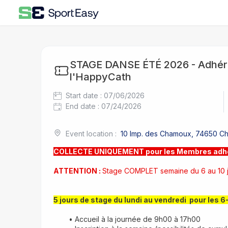
STAGE DANSE ÉTÉ 2026 - Adhér
l'HappyCath
Start date
:
07/06/2026
End date
:
07/24/2026
Event location
:
10 Imp. des Chamoux, 74650 C
COLLECTE UNIQUEMENT pour les Membres adhére
ATTENTION : 
Stage COMPLET semaine du 6 au 10 ju
5 jours de stage du lundi au vendredi  pour les 6-
Accueil à la journée de 9h00 à 17h00