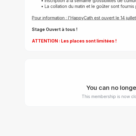
Inscription à la semaine (possibilités de cumu
La collation du matin et le goûter sont fourn
Pour information : l'HappyCath est ouvert le 14 juillet
Stage Ouvert à tous !
ATTENTION : Les places sont limitées !
You can no longe
This membership is now clo