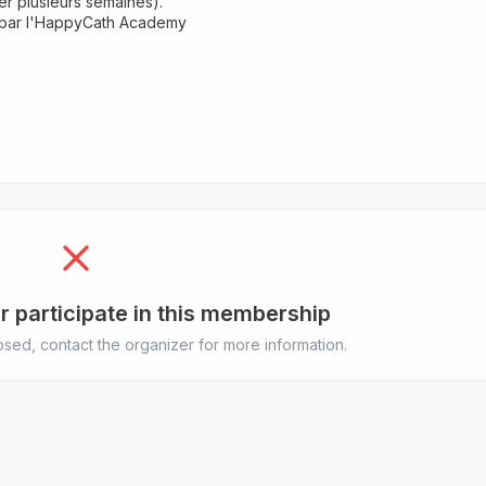
ler plusieurs semaines).
is par l'HappyCath Academy
r participate in this membership
sed, contact the organizer for more information.