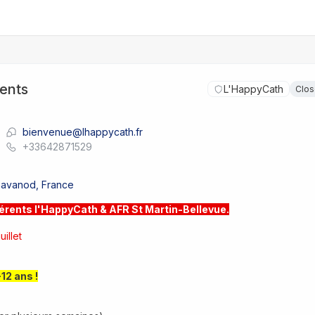
ents
L'HappyCath
Clo
bienvenue@lhappycath.fr
+33642871529
havanod, France
nts l'HappyCath & AFR St Martin-Bellevue.
illet
12 ans !