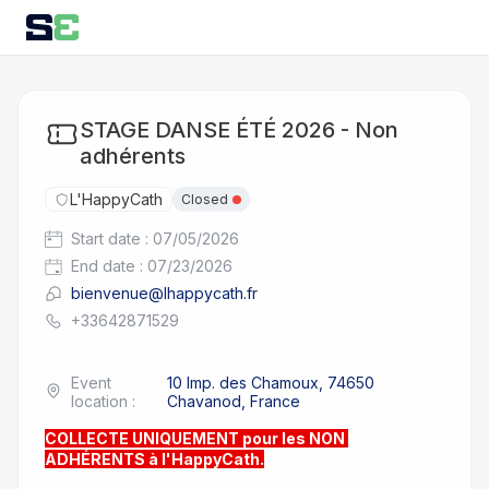
STAGE DANSE ÉTÉ 2026 - Non
adhérents
L'HappyCath
Closed
Start date
:
07/05/2026
End date
:
07/23/2026
bienvenue@lhappycath.fr
+33642871529
Event
10 Imp. des Chamoux, 74650
location
:
Chavanod, France
COLLECTE UNIQUEMENT pour les NON 
ADHÉRENTS à l'HappyCath.